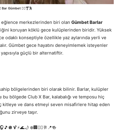
 Bar Gümbet 👯‍♀️🍸🕺
i eğlence merkezlerinden biri olan
Gümbet Barlar
liğini koruyan köklü gece kulüplerinden biridir. Yüksek
ce odaklı konseptiyle özellikle yaz aylarında yerli ve
yer alır. Gümbet gece hayatını deneyimlemek isteyenler
pısıyla güçlü bir alternatiftir.
ip bölgelerinden biri olarak bilinir. Barlar, kulüpler
ı bu bölgede Club X Bar, kalabalığı ve temposu hiç
ç kitleye ve dans etmeyi seven misafirlere hitap eden
ğunu zirveye taşır.
🎧🎵🪩🍹⚡🌊🌙 ❄️🏢👯‍♀️🥂📍🍻