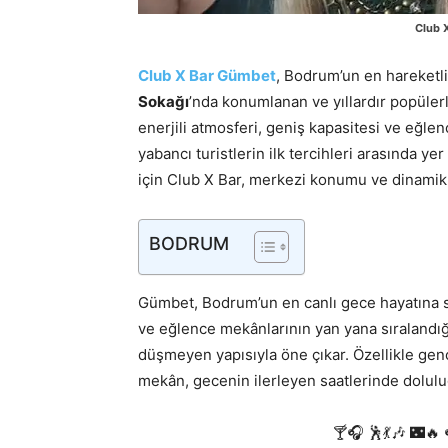
Club X
Club X Bar Gümbet
, Bodrum’un en hareketl
Sokağı
’nda konumlanan ve yıllardır popüler
enerjili atmosferi, geniş kapasitesi ve eğlen
yabancı turistlerin ilk tercihleri arasında 
için Club X Bar, merkezi konumu ve dinamik ya
BODRUM
Gümbet, Bodrum’un en canlı gece hayatına sah
ve eğlence mekânlarının yan yana sıralandığ
düşmeyen yapısıyla öne çıkar. Özellikle gen
mekân, gecenin ilerleyen saatlerinde dolulu
🍸🎧 🕺💃🎶 🌃🔥 