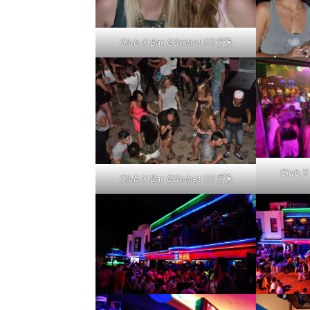
Club X Bar Gümbet 👯‍♀️🍸🕺
Club X 
Club X Bar Gümbet 👯‍♀️🍸🕺