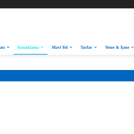
atı
Konaklama
Mavi Yol
Turlar
Yeme & İçme