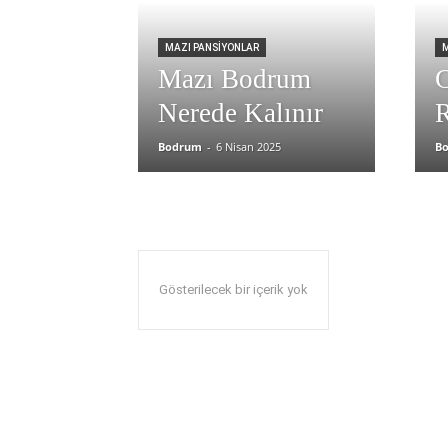
MAZI PANSIYONLAR
M
Mazı Bodrum
C
Nerede Kalınır
R
Bodrum
-
6 Nisan 2025
B
Gösterilecek bir içerik yok