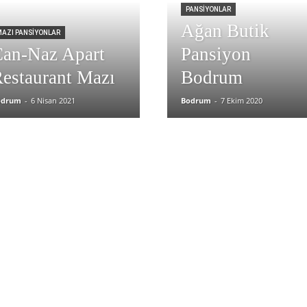
PANSIYONLAR
Ağan Butik
AZI PANSIYONLAR
an-Naz Apart
Pansiyon
estaurant Mazı
Bodrum
odrum
-
6 Nisan 2021
Bodrum
-
7 Ekim 2020