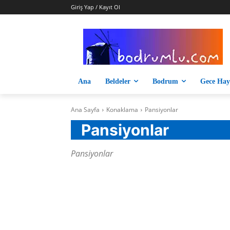
Giriş Yap / Kayıt Ol
Ana
Beldeler
Bodrum
Gece Hay
Ana Sayfa
Konaklama
Pansiyonlar
Pansiyonlar
Pansiyonlar